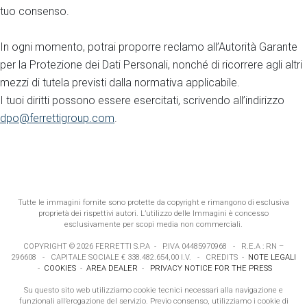
tuo consenso.
In ogni momento, potrai proporre reclamo all’Autorità Garante
per la Protezione dei Dati Personali, nonché di ricorrere agli altri
mezzi di tutela previsti dalla normativa applicabile.
I tuoi diritti possono essere esercitati, scrivendo all’indirizzo
dpo@ferrettigroup.com
.
Tutte le immagini fornite sono protette da copyright e rimangono di esclusiva
proprietà dei rispettivi autori. L’utilizzo delle Immagini è concesso
esclusivamente per scopi media non commerciali.
COPYRIGHT ©
2026
FERRETTI S.P.A
- P.IVA 04485970968 - R.E.A : RN –
296608 - CAPITALE SOCIALE € 338.482.654,00 I.V. -
CREDITS
-
NOTE LEGALI
-
COOKIES
-
AREA DEALER
-
PRIVACY NOTICE FOR THE PRESS
Cookies on our site
Su questo sito web utilizziamo cookie tecnici necessari alla navigazione e
funzionali all’erogazione del servizio. Previo consenso, utilizziamo i cookie di