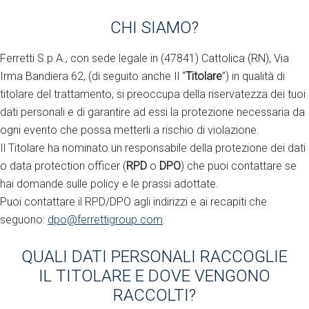
REGOLAMENTI (UE)
CHI SIAMO?
2016/679 ("GDPR")
Ferretti S.p.A., con sede legale in (47841) Cattolica (RN), Via
Irma Bandiera 62, (di seguito anche Il “
Titolare
”) in qualità di
titolare del trattamento, si preoccupa della riservatezza dei tuoi
dati personali e di garantire ad essi la protezione necessaria da
ogni evento che possa metterli a rischio di violazione.
Il Titolare ha nominato un responsabile della protezione dei dati
o data protection officer (
RPD
o
DPO
) che puoi contattare se
hai domande sulle policy e le prassi adottate.
Puoi contattare il RPD/DPO agli indirizzi e ai recapiti che
seguono:
dpo@ferrettigroup.com
.
QUALI DATI PERSONALI RACCOGLIE
IL TITOLARE E DOVE VENGONO
RACCOLTI?