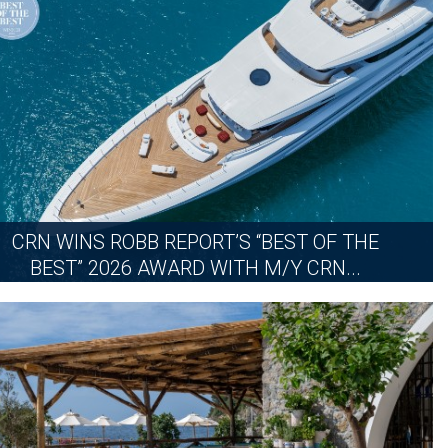
更多
CRN WINS ROBB REPORT’S “BEST OF THE
BEST” 2026 AWARD WITH M/Y CRN...
2026年6月18日
更多