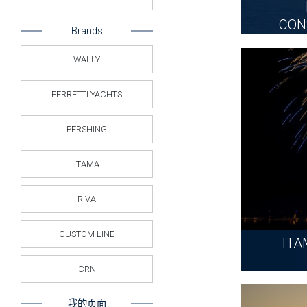
CON
Brands
WALLY
FERRETTI YACHTS
PERSHING
ITAMA
RIVA
CUSTOM LINE
ITA
CRN
我的页面