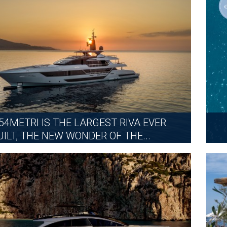
更多
 54METRI IS THE LARGEST RIVA EVER
UILT, THE NEW WONDER OF THE...
2026年6月26日
更多